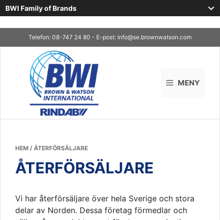
BWI Family of Brands
Skip
Telefon: 08-747 24 80 - E-post:
info@se.brownwatson.com
to
content
MENY
HEM
/
ÅTERFÖRSÄLJARE
ÅTERFÖRSÄLJARE
Vi har återförsäljare över hela Sverige och stora
delar av Norden. Dessa företag förmedlar och