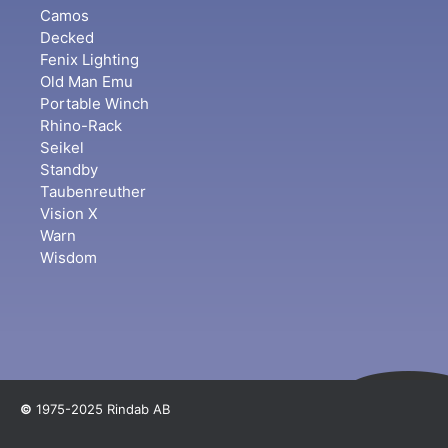
Camos
Decked
Fenix Lighting
Old Man Emu
Portable Winch
Rhino-Rack
Seikel
Standby
Taubenreuther
Vision X
Warn
Wisdom
©
1975-2025 Rindab AB