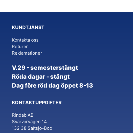
multiple
multiple
variants.
variants.
The
The
KUNDTJÄNST
options
options
may
may
Kontakta oss
be
be
Returer
chosen
chosen
Reklamationer
on
on
the
the
V.29 - semesterstängt
product
product
Röda dagar - stängt
page
page
Dag före röd dag öppet 8-13
KONTAKTUPPGIFTER
Rindab AB
Svarvarvägen 14
132 38 Saltsjö-Boo