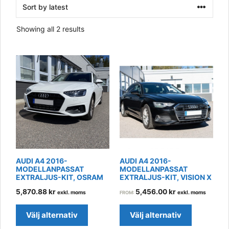
Sorted
Showing all 2 results
by
latest
AUDI A4 2016-
AUDI A4 2016-
MODELLANPASSAT
MODELLANPASSAT
EXTRALJUS-KIT, OSRAM
EXTRALJUS-KIT, VISION X
5,870.88
kr
5,456.00
kr
exkl. moms
exkl. moms
FROM:
This
This
product
product
Välj alternativ
Välj alternativ
has
has