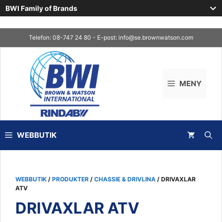
BWI Family of Brands
Skip
Telefon: 08-747 24 80 - E-post:
info@se.brownwatson.com
to
content
MENY
WEBBUTIK
WEBBUTIK
/
PRODUKTER
/
CHASSIE & DRIVLINA
/ DRIVAXLAR
ATV
DRIVAXLAR ATV