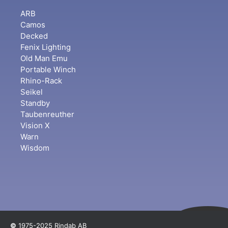
ARB
Camos
Decked
Fenix Lighting
Old Man Emu
Portable Winch
Rhino-Rack
Seikel
Standby
Taubenreuther
Vision X
Warn
Wisdom
©
1975-2025 Rindab AB