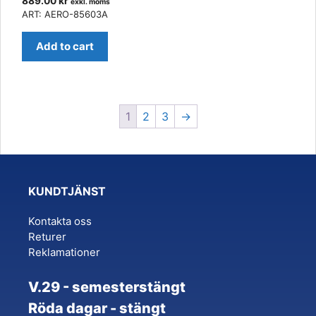
889.00
kr
exkl. moms
ART: AERO-85603A
Add to cart
1
2
3
→
KUNDTJÄNST
Kontakta oss
Returer
Reklamationer
V.29 - semesterstängt
Röda dagar - stängt