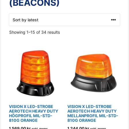
(BEACONS)
Sorted
Showing 1–15 of 34 results
by
latest
VISION X LED-STROBE
VISION X LED-STROBE
AEROTECH HEAVY DUTY
AEROTECH HEAVY DUTY
HÖGPROFIL MIL-STD-
MELLANPROFIL MIL-STD-
810G ORANGE
810G ORANGE
1,569.00
kr
1,244.00
kr
exkl. moms
exkl. moms