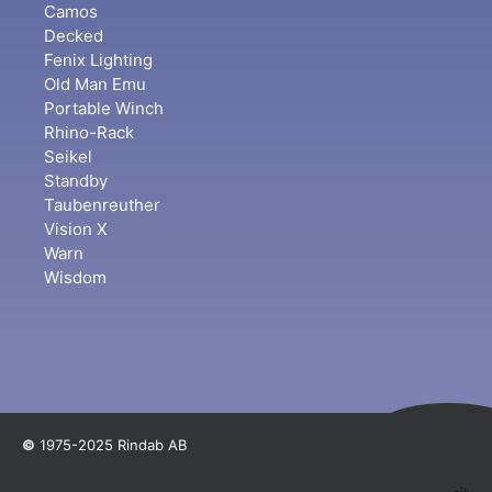
Camos
Decked
Fenix Lighting
Old Man Emu
Portable Winch
Rhino-Rack
Seikel
Standby
Taubenreuther
Vision X
Warn
Wisdom
©
1975-2025 Rindab AB
🚙