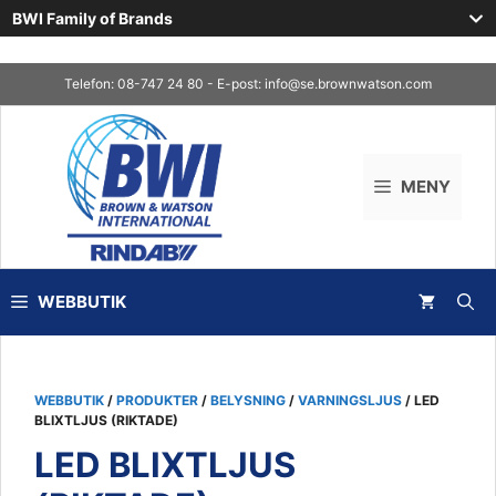
BWI Family of Brands
Skip
Telefon: 08-747 24 80 - E-post:
info@se.brownwatson.com
to
content
MENY
WEBBUTIK
WEBBUTIK
/
PRODUKTER
/
BELYSNING
/
VARNINGSLJUS
/ LED
BLIXTLJUS (RIKTADE)
LED BLIXTLJUS