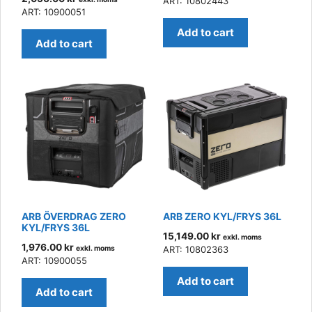
ART: 10802443
ART: 10900051
Add to cart
Add to cart
ARB ÖVERDRAG ZERO
ARB ZERO KYL/FRYS 36L
KYL/FRYS 36L
15,149.00
kr
exkl. moms
1,976.00
kr
exkl. moms
ART: 10802363
ART: 10900055
Add to cart
Add to cart