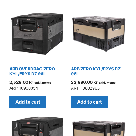
latest
ARB ÖVERDRAG ZERO
ARB ZERO KYL/FRYS DZ
KYL/FRYS DZ 96L
96L
2,528.00
kr
22,886.00
kr
exkl. moms
exkl. moms
ART: 10900054
ART: 10802963
Add to cart
Add to cart