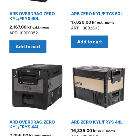
ARB ÖVERDRAG ZERO
ARB ZERO KYL/FRYS 60L
KYL/FRYS 60L
17,620.00
kr
exkl. moms
2,167.00
kr
exkl. moms
ART: 10802603
ART: 10900052
Add to cart
Add to cart
ARB ÖVERDRAG ZERO
ARB ZERO KYL/FRYS 44L
KYL/FRYS 44L
16,335.00
kr
exkl. moms
2,056.00
kr
exkl. moms