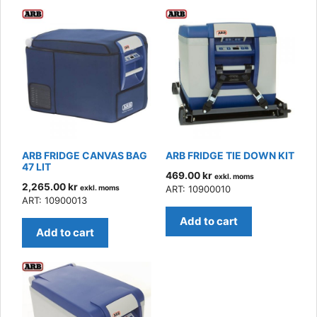
ARB FRIDGE CANVAS BAG
ARB FRIDGE TIE DOWN KIT
47 LIT
469.00
kr
exkl. moms
2,265.00
kr
exkl. moms
ART: 10900010
ART: 10900013
Add to cart
Add to cart