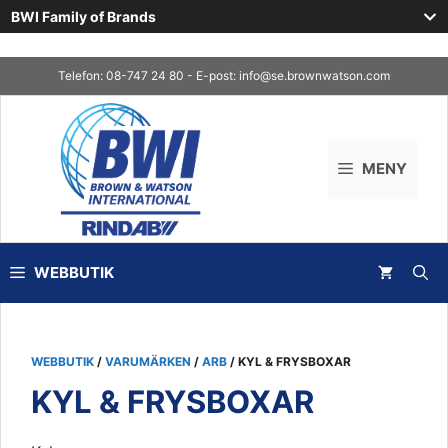
BWI Family of Brands
Skip
Telefon: 08-747 24 80 - E-post:
info@se.brownwatson.com
to
content
MENY
WEBBUTIK
WEBBUTIK
/
VARUMÄRKEN
/
ARB
/ KYL & FRYSBOXAR
KYL & FRYSBOXAR