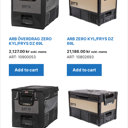
ARB ÖVERDRAG ZERO
ARB ZERO KYL/FRYS DZ
KYL/FRYS DZ 69L
69L
2,127.00
kr
21,186.00
kr
exkl. moms
exkl. moms
ART: 10900053
ART: 10802693
Add to cart
Add to cart