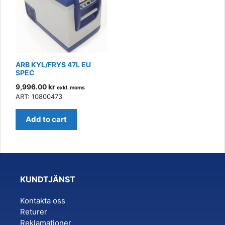
ARB KYL/FRYS 47L EU
SPEC
9,996.00
kr
exkl. moms
ART: 10800473
Add to cart
KUNDTJÄNST
Kontakta oss
Returer
Reklamationer