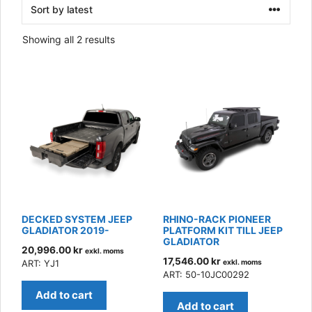
Sorted
Showing all 2 results
by
latest
DECKED SYSTEM JEEP
RHINO-RACK PIONEER
GLADIATOR 2019-
PLATFORM KIT TILL JEEP
GLADIATOR
20,996.00
kr
exkl. moms
17,546.00
kr
ART: YJ1
exkl. moms
ART: 50-10JC00292
Add to cart
Add to cart