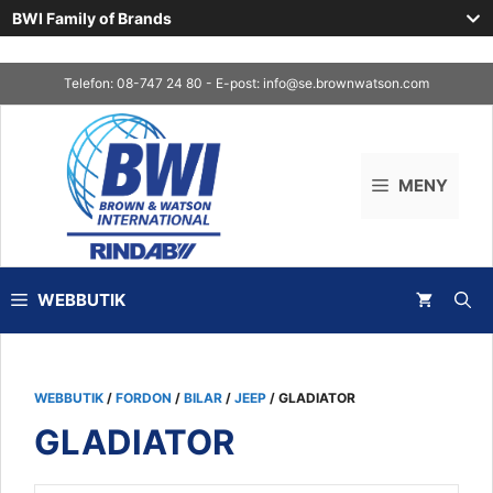
BWI Family of Brands
Skip
Telefon: 08-747 24 80 - E-post:
info@se.brownwatson.com
to
content
MENY
WEBBUTIK
WEBBUTIK
/
FORDON
/
BILAR
/
JEEP
/ GLADIATOR
GLADIATOR