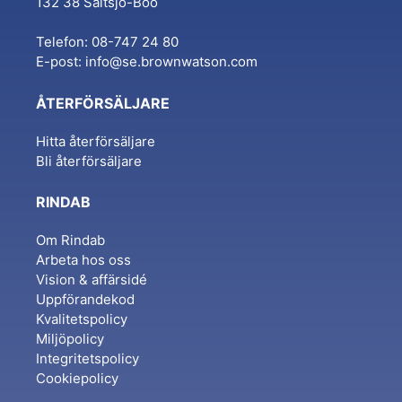
132 38 Saltsjö-Boo
Telefon: 08-747 24 80
E-post:
info@se.brownwatson.com
ÅTERFÖRSÄLJARE
Hitta återförsäljare
Bli återförsäljare
RINDAB
Om Rindab
Arbeta hos oss
Vision & affärsidé
Uppförandekod
Kvalitetspolicy
Miljöpolicy
Integritetspolicy
Cookiepolicy