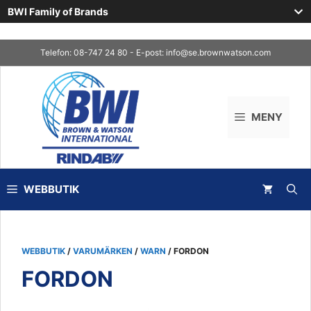
BWI Family of Brands
Skip
Telefon: 08-747 24 80 - E-post:
info@se.brownwatson.com
to
content
MENY
WEBBUTIK
WEBBUTIK
/
VARUMÄRKEN
/
WARN
/ FORDON
FORDON