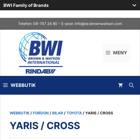
BWI Family of Brands
Skip
Telefon: 08-747 24 80 - E-post:
info@se.brownwatson.com
to
content
MENY
WEBBUTIK
WEBBUTIK
/
FORDON
/
BILAR
/
TOYOTA
/ YARIS / CROSS
YARIS / CROSS