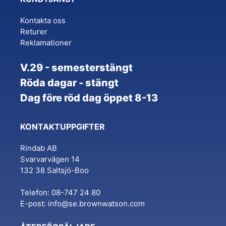
may
may
Kontakta oss
be
be
Returer
chosen
chosen
Reklamationer
on
on
the
the
V.29 - semesterstängt
product
product
Röda dagar - stängt
page
page
Dag före röd dag öppet 8-13
KONTAKTUPPGIFTER
Rindab AB
Svarvarvägen 14
132 38 Saltsjö-Boo
Telefon: 08-747 24 80
E-post:
info@se.brownwatson.com