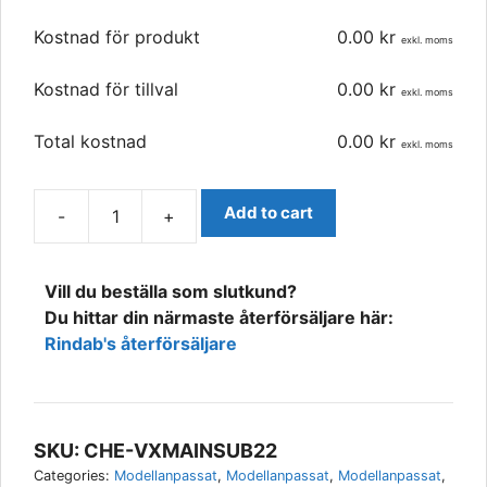
Kostnad för produkt
0.00
kr
exkl. moms
Kostnad för tillval
0.00
kr
exkl. moms
Total kostnad
0.00
kr
exkl. moms
Add to cart
-
+
Chevrolet
Suburban
2021-
Vill du beställa som slutkund?
Modellanpassat
Du hittar din närmaste återförsäljare här:
Extraljus-
Rindab's återförsäljare
kit,
Vision
X
quantity
SKU:
CHE-VXMAINSUB22
Categories:
Modellanpassat
,
Modellanpassat
,
Modellanpassat
,