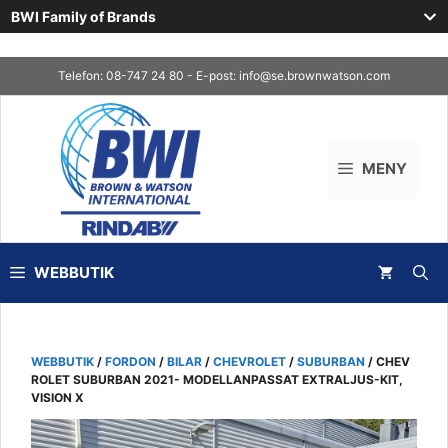
BWI Family of Brands
Skip
Telefon: 08-747 24 80 - E-post:
info@se.brownwatson.com
to
content
MENY
WEBBUTIK
WEBBUTIK
/
FORDON
/
BILAR
/
CHEVROLET
/
SUBURBAN
/ CHEV
ROLET SUBURBAN 2021- MODELLANPASSAT EXTRALJUS-KIT,
VISION X