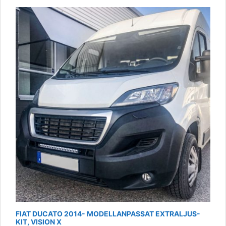
This
product
has
multiple
variants.
The
options
may
be
chosen
on
the
product
page
FIAT DUCATO 2014- MODELLANPASSAT EXTRALJUS-
KIT, VISION X