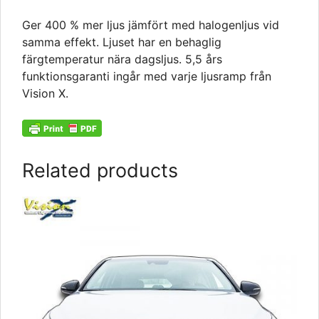
Ger 400 % mer ljus jämfört med halogenljus vid
samma effekt. Ljuset har en behaglig
färgtemperatur nära dagsljus. 5,5 års
funktionsgaranti ingår med varje ljusramp från
Vision X.
Related products
This
product
has
multiple
variants.
The
options