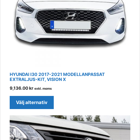
may
be
chosen
on
the
product
page
HYUNDAI I30 2017-2021 MODELLANPASSAT
EXTRALJUS-KIT, VISION X
9,136.00
kr
exkl. moms
Välj alternativ
This
product
has