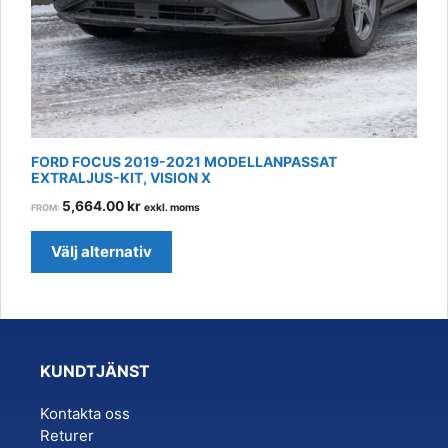
on
the
product
page
FORD FOCUS 2019-2021 MODELLANPASSAT
EXTRALJUS-KIT, VISION X
5,664.00
kr
exkl. moms
FROM:
Välj alternativ
KUNDTJÄNST
Kontakta oss
Returer