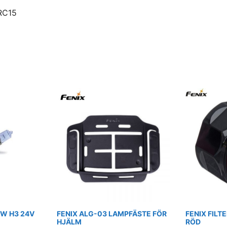
 RC15
0W H3 24V
FENIX ALG-03 LAMPFÄSTE FÖR
FENIX FILT
HJÄLM
RÖD