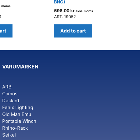
BNC)
l. moms
596.00
kr
exkl. moms
R
ART: 19052
art
Add to cart
VARUMÄRKEN
ARB
Camos
Decked
Fenix Lighting
Old Man Emu
Portable Winch
Rhino-Rack
Seikel