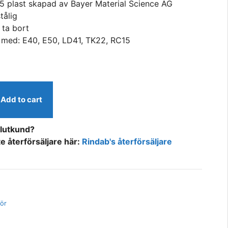
5 plast skapad av Bayer Material Science AG
tålig
t ta bort
 med: E40, E50, LD41, TK22, RC15
Add to cart
slutkund?
e återförsäljare här:
Rindab's återförsäljare
C15
hör