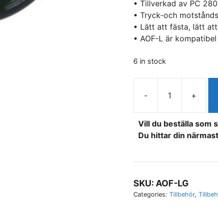
• Tillverkad av PC 280
• Tryck-och motstånds
• Lätt att fästa, lätt at
• AOF-L är kompatibel
6 in stock
-
+
FENIX
AOF-
Vill du beställa som 
L
Du hittar din närmast
FILTER
ADAPTER
GRÖN
E40/E50/LD41/TK22/R
quantity
SKU:
AOF-LG
Categories:
Tillbehör
,
Tillbe