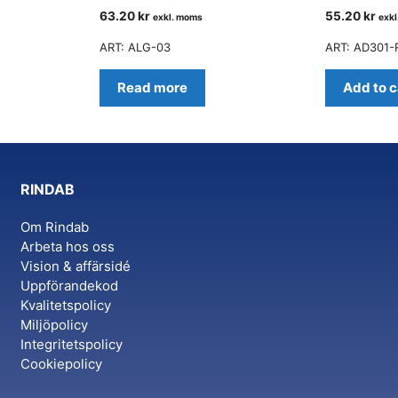
63.20
kr
55.20
kr
exkl. moms
exk
ART: ALG-03
ART: AD301-
Read more
Add to c
RINDAB
Om Rindab
Arbeta hos oss
Vision & affärsidé
Uppförandekod
Kvalitetspolicy
Miljöpolicy
Integritetspolicy
Cookiepolicy