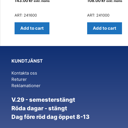
143.00
kr
108.00
kr
exkl. moms
exkl. moms
ART: 241600
ART: 241000
Add to cart
Add to cart
KUNDTJÄNST
Kontakta oss
Returer
Reklamationer
V.29 - semesterstängt
Röda dagar - stängt
Dag före röd dag öppet 8-13