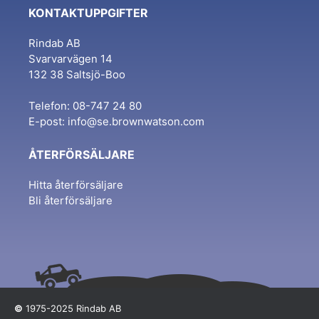
KONTAKTUPPGIFTER
Rindab AB
Svarvarvägen 14
132 38 Saltsjö-Boo
Telefon: 08-747 24 80
E-post:
info@se.brownwatson.com
ÅTERFÖRSÄLJARE
Hitta återförsäljare
Bli återförsäljare
©
1975-2025 Rindab AB