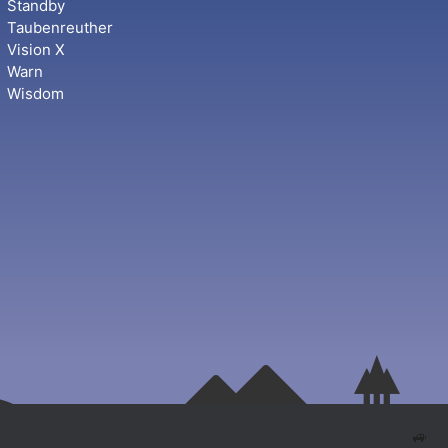
Standby
Taubenreuther
Vision X
Warn
Wisdom
🚙