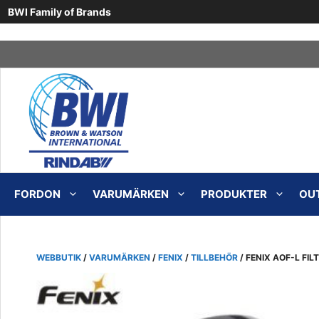
BWI Family of Brands
Skip
to
content
FORDON
VARUMÄRKEN
PRODUKTER
OU
WEBBUTIK
/
VARUMÄRKEN
/
FENIX
/
TILLBEHÖR
/ FENIX AOF-L FI