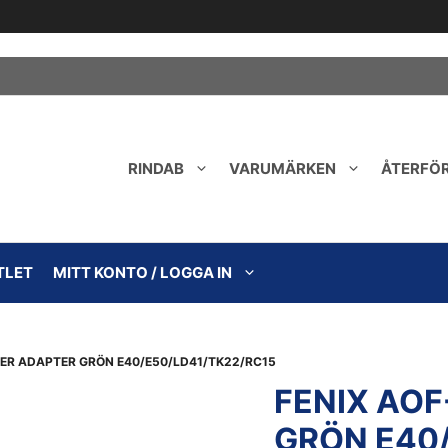
RINDAB
VARUMÄRKEN
ÅTERFÖ
TLET
MITT KONTO / LOGGA IN
LTER ADAPTER GRÖN E40/E50/LD41/TK22/RC15
FENIX AOF
GRÖN E40/