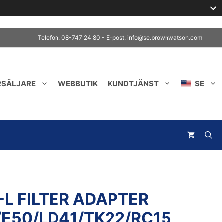
Telefon: 08-747 24 80 - E-post:
info@se.brownwatson.com
RSÄLJARE
WEBBUTIK
KUNDTJÄNST
SE
-L FILTER ADAPTER
E50/LD41/TK22/RC15