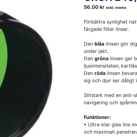
56.00
kr
exkl. moms
Förbättra synlighet na
färgade filter linser.
Den
blåa
linsen gör dig
under jakt.
Den
gröna
linsen ger b
ljusintensiteten, kartlä
Den
röda
linsen bevar
sig och djur ser dåligt 
Slitstark med en anti-s
navigering och spårnin
Funktioner:
• Ultra-klar glas lins
och maximalt penetrer