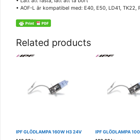
• Lätt att fästa, lätt att ta bort
• AOF-L är kompatibel med: E40, E50, LD41, TK22,
Related products
IPF GLÖDLAMPA 160W H3 24V
IPF GLÖDLAMPA 10