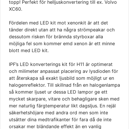
topp! Perfekt för helljuskonvertering till ex. Volvo
XC60.
Fördelen med LED kit mot xenonkit är att det
tänder direkt utan att ha några strömpeakar och
dessutom risken för brännda styrboxar alla
möjliga fel som kommer emd xenon är ett minne
blott med LED kit.
IPF’s LED konverterings kit för H11 är optimerat
och milimeter anpassat placering av lysdioden för
att återskapa så exakt ljusbild som möjligt ur en
halogenreflektor. Till skillnad från en halogenlampa
så kommer ljuset ur dessa LED lampor ge ett
mycket skarpare, vitare och behagligare sken med
mer naturlig färgtemperatur likt dagsljus. En rejäl
säkerhetshöjare med andra ord men som inte
utsätter dina medtrafikanter för fara då de inte
orsakar mer bländande effekt än en vanlig