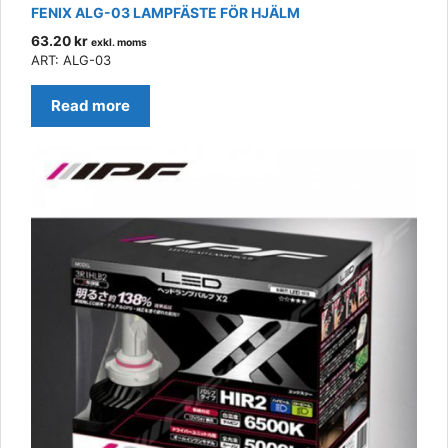
FENIX ALG-03 LAMPFÄSTE FÖR HJÄLM
63.20
kr
exkl. moms
ART: ALG-03
Read more