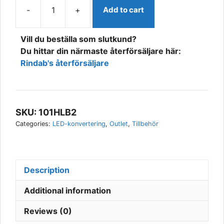
-
+
Add to cart
IPF
H11
Vill du beställa som slutkund?
LED
Du hittar din närmaste återförsäljare här:
KONVERTERINGSKIT
Rindab's återförsäljare
6500K
27W
12V/24V
quantity
SKU:
101HLB2
Categories:
LED-konvertering
,
Outlet
,
Tillbehör
Description
Additional information
Reviews (0)