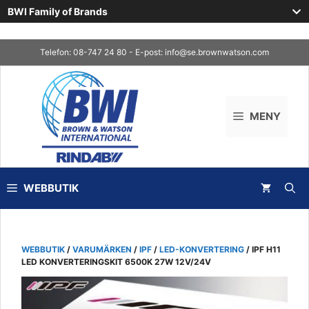
BWI Family of Brands
Skip
Telefon: 08-747 24 80 - E-post:
info@se.brownwatson.com
to
content
MENY
WEBBUTIK
WEBBUTIK
/
VARUMÄRKEN
/
IPF
/
LED-KONVERTERING
/ IPF H11
LED KONVERTERINGSKIT 6500K 27W 12V/24V