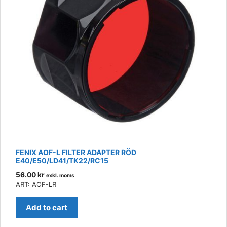
FENIX AOF-L FILTER ADAPTER RÖD
E40/E50/LD41/TK22/RC15
56.00
kr
exkl. moms
ART: AOF-LR
Add to cart