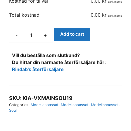
Kostnad för tillval
0.00
kr
exkl. moms
Total kostnad
0.00
kr
exkl. moms
Add to cart
-
+
Kia
Soul
2019-
Vill du beställa som slutkund?
2022
Du hittar din närmaste återförsäljare här:
Modellanpassat
Rindab's återförsäljare
Extraljus-
kit,
Vision
X
SKU:
KIA-VXMAINSOU19
quantity
Categories:
Modellanpassat
,
Modellanpassat
,
Modellanpassat
,
Soul