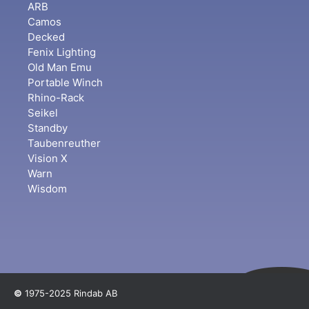
ARB
Camos
Decked
Fenix Lighting
Old Man Emu
Portable Winch
Rhino-Rack
Seikel
Standby
Taubenreuther
Vision X
Warn
Wisdom
©
1975-2025 Rindab AB