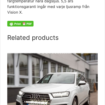
färgtemperatur nära dagsljus. 5,5 års
funktionsgaranti ingår med varje ljusramp från
Vision X.
Related products
This
product
has
multiple
variants.
The
options
may
be
chosen
on