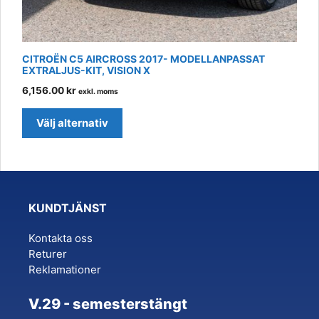
CITROËN C5 AIRCROSS 2017- MODELLANPASSAT
EXTRALJUS-KIT, VISION X
6,156.00
kr
exkl. moms
Välj alternativ
KUNDTJÄNST
Kontakta oss
Returer
Reklamationer
V.29 - semesterstängt