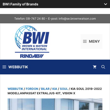
BWI Family of Brands
Skip
Telefon: 08-747 24 80 - E-post:
info@se.brownwatson.com
to
content
MENY
WEBBUTIK
WEBBUTIK
/
FORDON
/
BILAR
/
KIA
/
SOUL
/ KIA SOUL 2019-2022
MODELLANPASSAT EXTRALJUS-KIT, VISION X