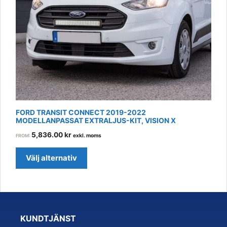
be
chosen
on
the
product
page
FORD TRANSIT CONNECT 2019-2022
MODELLANPASSAT EXTRALJUS-KIT, VISION X
5,836.00
kr
exkl. moms
FROM:
Välj alternativ
KUNDTJÄNST