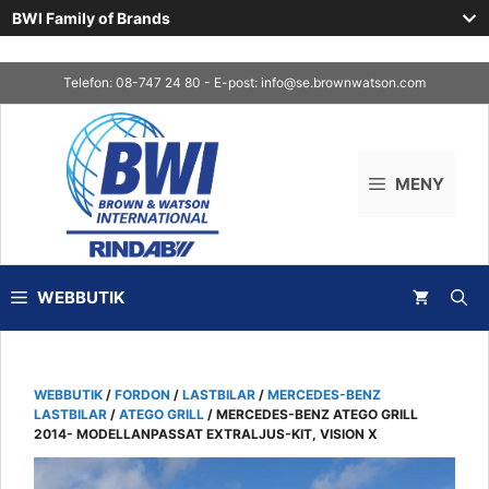
BWI Family of Brands
Skip
Telefon: 08-747 24 80 - E-post:
info@se.brownwatson.com
to
content
MENY
WEBBUTIK
WEBBUTIK
/
FORDON
/
LASTBILAR
/
MERCEDES-BENZ
LASTBILAR
/
ATEGO GRILL
/ MERCEDES-BENZ ATEGO GRILL
2014- MODELLANPASSAT EXTRALJUS-KIT, VISION X