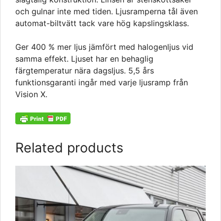
och gulnar inte med tiden. Ljusramperna tål även
automat-biltvätt tack vare hög kapslingsklass.
Ger 400 % mer ljus jämfört med halogenljus vid
samma effekt. Ljuset har en behaglig
färgtemperatur nära dagsljus. 5,5 års
funktionsgaranti ingår med varje ljusramp från
Vision X.
Related products
This
product
has
multiple
variants.