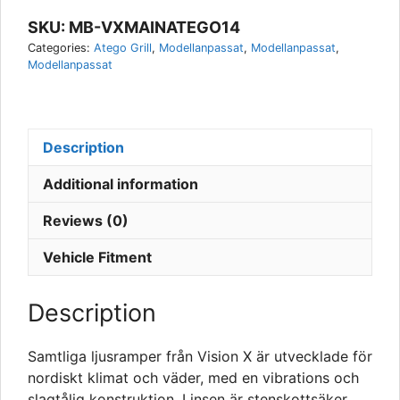
Vision
SKU:
MB-VXMAINATEGO14
X
Categories:
Atego Grill
,
Modellanpassat
,
Modellanpassat
,
quantity
Modellanpassat
Description
Additional information
Reviews (0)
Vehicle Fitment
Description
Samtliga ljusramper från Vision X är utvecklade för
nordiskt klimat och väder, med en vibrations och
slagtålig konstruktion. Linsen är stenskottsäker