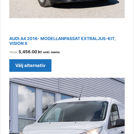
product
page
AUDI A4 2016- MODELLANPASSAT EXTRALJUS-KIT,
VISION X
5,456.00
kr
exkl. moms
FROM:
Välj alternativ
This
product
has
multiple
variants.
The
options
may