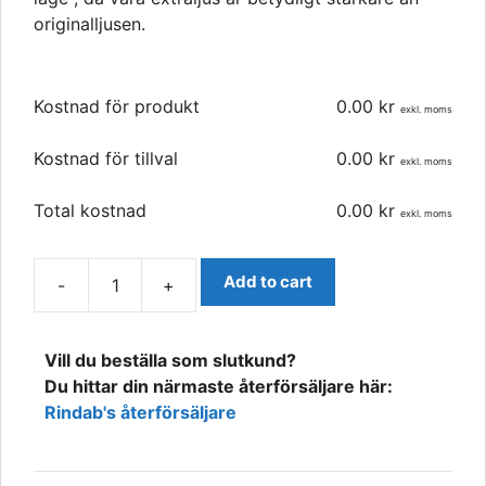
originalljusen.
Kostnad för produkt
0.00
kr
exkl. moms
Kostnad för tillval
0.00
kr
exkl. moms
Total kostnad
0.00
kr
exkl. moms
Add to cart
-
+
Mercedes-
Benz
Atego
Vill du beställa som slutkund?
Grill
Du hittar din närmaste återförsäljare här:
2014-
Rindab's återförsäljare
Modellanpassat
Extraljus-
kit,