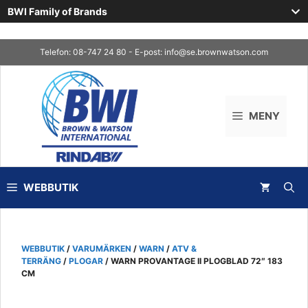
BWI Family of Brands
Skip
Telefon: 08-747 24 80 - E-post:
info@se.brownwatson.com
to
content
MENY
WEBBUTIK
WEBBUTIK
/
VARUMÄRKEN
/
WARN
/
ATV &
TERRÄNG
/
PLOGAR
/ WARN PROVANTAGE II PLOGBLAD 72″ 183
CM