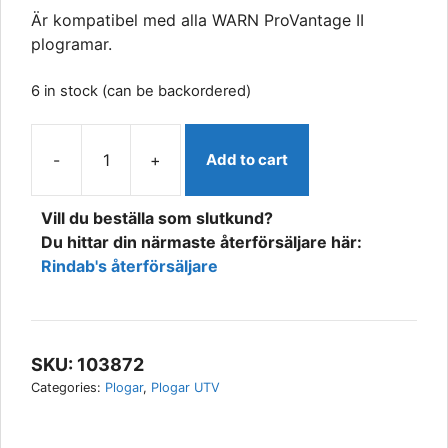
Är kompatibel med alla WARN ProVantage II
plogramar.
6 in stock (can be backordered)
-
+
Add to cart
WARN
PROVANTAGE
Vill du beställa som slutkund?
II
Du hittar din närmaste återförsäljare här:
PLOGBLAD
Rindab's återförsäljare
72"
183
CM
quantity
SKU:
103872
Categories:
Plogar
,
Plogar UTV