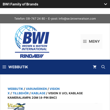
BWI Family of Brands
Skip
Telefon: 08-747 24 80 - E-post:
info@se.brownwatson.com
to
content
MENY
WEBBUTIK
WEBBUTIK
/
VARUMÄRKEN
/
VISION
X
/
TILLBEHÖR
/
KABLAGE
/ VISION X UCL KABLAGE
KAMERALAMPA 20M (4-PIN BNC)